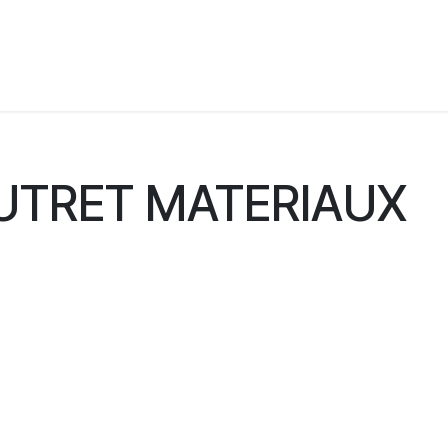
ous ?
Cloisons
Cabines acoustiques
Correc
UTRET MATERIAUX