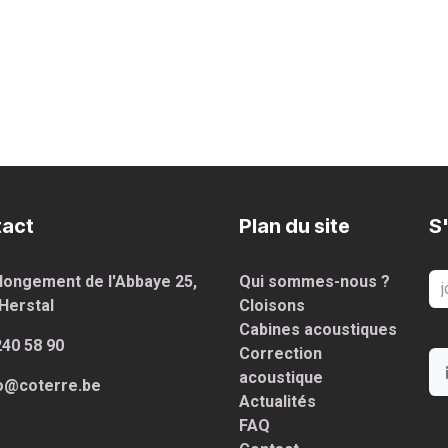
act
Plan du site
S'
longement de l'Abbaye 25,
Qui sommes-nous ?
Hersta
l
Cloisons
Cabines acoustiques
240 58 90
Correction
acoustique
o@coterre.be
Actualités
FAQ