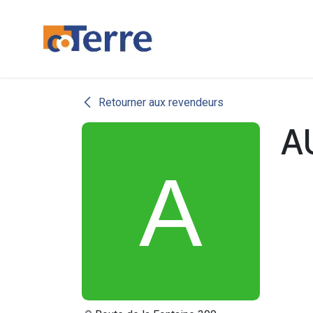
Se rendre au contenu
Qui sommes-n
Retourner aux revendeurs
A