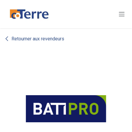
Se rendre au contenu
Retourner aux revendeurs